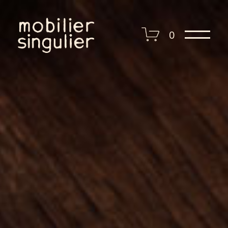
I presse I
0
I contact I