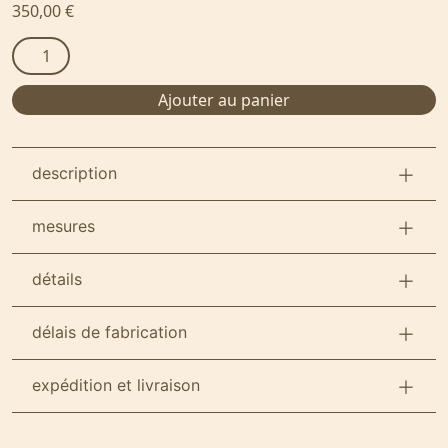
350,00
€
quantité
de
Tabouret
Ajouter au panier
I
Collection
JU/GU
description
mesures
détails
délais de fabrication
expédition et livraison