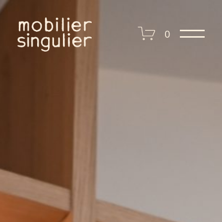
I presse I
0
I contact I