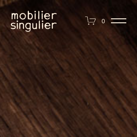
I presse I
0
I contact I